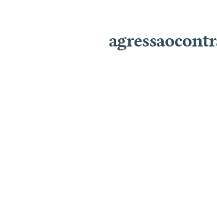
agressaocont
S
E
R
V
I